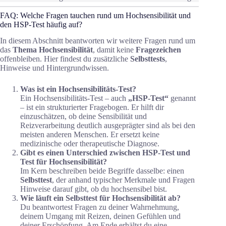
FAQ: Welche Fragen tauchen rund um Hochsensibilität und
den HSP-Test häufig auf?
In diesem Abschnitt beantworten wir weitere Fragen rund um
das
Thema Hochsensibilität
, damit keine
Fragezeichen
offenbleiben. Hier findest du zusätzliche
Selbsttests
,
Hinweise und Hintergrundwissen.
Was ist ein Hochsensibilitäts-Test?
Ein Hochsensibilitäts-Test – auch
„HSP-Test“
genannt
– ist ein strukturierter Fragebogen. Er hilft dir
einzuschätzen, ob deine Sensibilität und
Reizverarbeitung deutlich ausgeprägter sind als bei den
meisten anderen Menschen. Er ersetzt keine
medizinische oder therapeutische Diagnose.
Gibt es einen Unterschied zwischen HSP-Test und
Test für Hochsensibilität?
Im Kern beschreiben beide Begriffe dasselbe: einen
Selbsttest
, der anhand typischer Merkmale und Fragen
Hinweise darauf gibt, ob du hochsensibel bist.
Wie läuft ein Selbsttest für Hochsensibilität ab?
Du beantwortest Fragen zu deiner Wahrnehmung,
deinem Umgang mit Reizen, deinen Gefühlen und
deiner Erschöpfung. Am Ende erhältst du eine