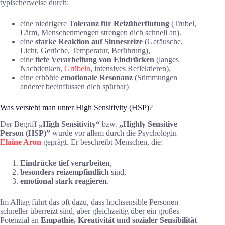
typischerweise durch:
eine niedrigere
Toleranz für Reizüberflutung
(Trubel,
Lärm, Menschenmengen strengen dich schnell an).
eine
starke Reaktion auf Sinnesreize
(Geräusche,
Licht, Gerüche, Temperatur, Berührung),
eine
tiefe Verarbeitung von Eindrücken
(langes
Nachdenken,
Grübeln
, intensives Reflektieren),
eine erhöhte
emotionale Resonanz
(Stimmungen
anderer beeinflussen dich spürbar)
Was versteht man unter High Sensitivity (HSP)?
Der Begriff
„High Sensitivity“
bzw.
„Highly Sensitive
Person (HSP)”
wurde vor allem durch die Psychologin
Elaine Aron
geprägt. Er beschreibt Menschen, die:
Eindrücke tief verarbeiten
,
besonders reizempfindlich
sind,
emotional stark reagieren
.
Im Alltag führt das oft dazu, dass hochsensible Personen
schneller überreizt sind, aber gleichzeitig über ein großes
Potenzial an
Empathie, Kreativität und sozialer Sensibilität