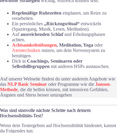
bewusste Strategien
wichtig. Hilfreich können sein:
Regelmäßige Ruhezeiten
einplanen, um Reize zu
verarbeiten.
Ein persönliches
„Rückzugsritual“
entwickeln
(Spaziergang, Musik, Lesen, Meditation).
Auf
ausreichenden Schlaf
und Erholungsphasen
achten.
Achtsamkeitsübungen
, Meditation, Yoga
oder
Atemtechniken
nutzen, um dein Nervensystem zu
beruhigen.
Dich in
Coachings, Seminaren oder
Selbsthilfegruppen
mit anderen HSPs austauschen.
Auf unserer Webseite findest du unter anderem Angebote wie
das
NLP Basic Seminar
oder Programme wie die
Janson-
Methode
, die dir helfen können, mit intensiven Gefühlen,
Ängsten und Stress besser umzugehen
Was sind sinnvolle nächste Schritte nach deinem
Hochsensibilitäts-Test?
Wenn dein Testergebnis auf Hochsensibilität hindeutet, kannst
du Folgendes tun: